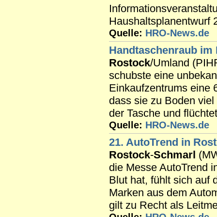
Informationsveranstal
Haushaltsplanentwurf 2
Quelle:
HRO-News.de
Handtaschenraub im
Rostock
/Umland (PIHR
schubste eine unbekan
Einkaufzentrums eine 6
dass sie zu Boden viel 
der Tasche und flüchtet
Quelle:
HRO-News.de
21. AutoTrend in
Rost
Rostock
-
Schmarl
(MWB
die Messe AutoTrend i
Blut hat, fühlt sich a
Marken aus dem Automo
gilt zu Recht als Leitm