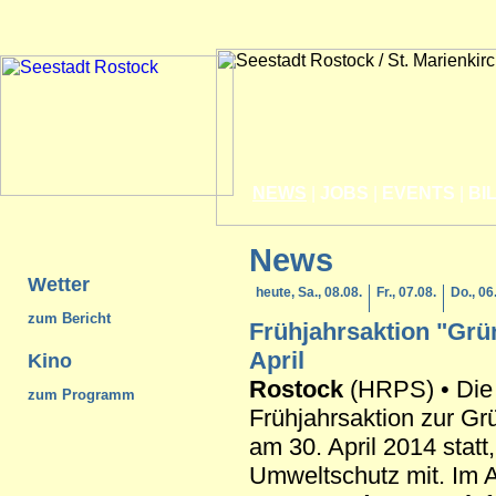
NEWS
|
JOBS
|
EVENTS
|
BI
News
Wetter
heute, Sa., 08.08.
Fr., 07.08.
Do., 06
zum Bericht
Frühjahrsaktion "Grü
April
Kino
Rostock
(HRPS) • Die 
zum Programm
Frühjahrsaktion zur Grü
am 30. April 2014 statt,
Umweltschutz mit. Im A