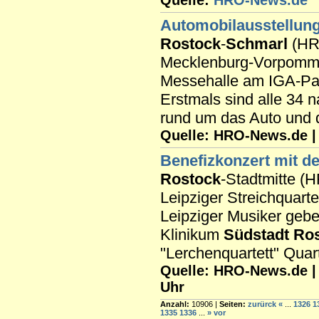
Quelle:
HRO-News.de
Automobilausstellung
Rostock
-
Schmarl
(HRP
Mecklenburg-Vorpommer
Messehalle am IGA-Par
Erstmals sind alle 34
rund um das Auto und di
Quelle: HRO-News.de | R
Benefizkonzert mit d
Rostock
-Stadtmitte (
Leipziger Streichquart
Leipziger Musiker geb
Klinikum
Südstadt
Ro
"Lerchenquartett" Quart
Quelle: HRO-News.de | R
Uhr
Anzahl:
10906 |
Seiten:
zurürck
«
...
1326
1
1335
1336
...
»
vor