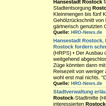
Hansestadt
Rostock
f
Stadtentsorgung
Rost
Kleinmengen bis fünf 
Gehölzrückschnitt von
gärtnerisch genutzten 
Quelle:
HRO-News.de
Hansestadt
Rostock
,
Rostock
fordern schn
(HRPS) • Der Ausbau 
weitgehend abgeschloss
Züge könnten dann mit
Reisezeit von weniger 
wohl erst mal nichts. "
Quelle:
HRO-News.de
Stadtverwaltung erlä
Rostock
-Stadtmitte (
interessierten
Rostock