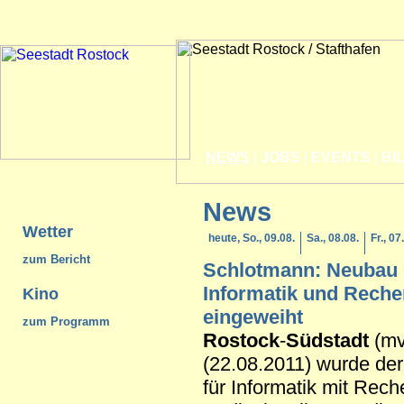
NEWS
|
JOBS
|
EVENTS
|
BI
News
Wetter
heute, So., 09.08.
Sa., 08.08.
Fr., 07
zum Bericht
Schlotmann: Neubau d
Informatik und Rech
Kino
eingeweiht
zum Programm
Rostock
-
Südstadt
(mv
(22.08.2011) wurde der
für Informatik mit Rec