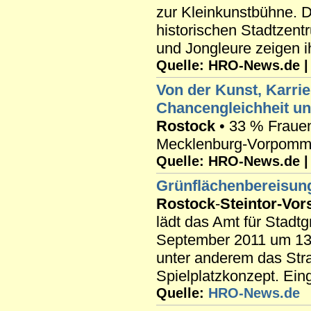
zur Kleinkunstbühne. 
historischen Stadtzent
und Jongleure zeigen i
Quelle: HRO-News.de | R
Von der Kunst, Karrie
Chancengleichheit un
Rostock
• 33 % Fraue
Mecklenburg-Vorpommer
Quelle: HRO-News.de | R
Grünflächenbereisun
Rostock
-
Steintor-Vor
lädt das Amt für Stadt
September 2011 um 13 U
unter anderem das St
Spielplatzkonzept. Eing
Quelle:
HRO-News.de