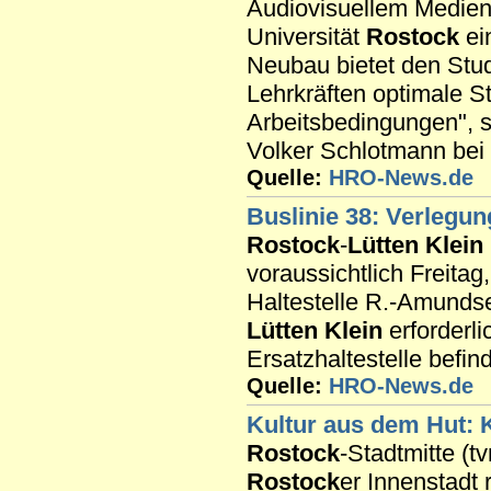
Audiovisuellem Medien
Universität
Rostock
ei
Neubau bietet den Stu
Lehrkräften optimale S
Arbeitsbedingungen", 
Volker Schlotmann bei
Quelle:
HRO-News.de
Buslinie 38: Verlegu
Rostock
-
Lütten Klein
voraussichtlich Freitag
Haltestelle R.-Amundse
Lütten Klein
erforderli
Ersatzhaltestelle befin
Quelle:
HRO-News.de
Kultur aus dem Hut: K
Rostock
-Stadtmitte (t
Rostock
er Innenstadt