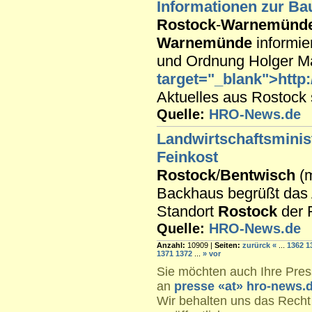
Informationen zur Ba
Rostock
-
Warnemünd
Warnemünde
informier
und Ordnung Holger Ma
target="_blank">http:
Aktuelles aus Rostock si
Quelle:
HRO-News.de
Landwirtschaftsminis
Feinkost
Rostock
/
Bentwisch
(m
Backhaus begrüßt das 
Standort
Rostock
der 
Quelle:
HRO-News.de
Anzahl:
10909 |
Seiten:
zurürck
«
...
1362
1
1371
1372
...
»
vor
Sie möchten auch Ihre Press
an
presse «at» hro-news.
Wir behalten uns das Recht