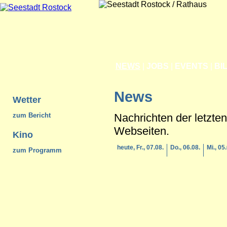
NEWS
|
JOBS
|
EVENTS
|
BI
News
Wetter
Nachrichten der letzte
zum Bericht
Webseiten.
Kino
heute, Fr., 07.08.
Do., 06.08.
Mi., 05
zum Programm