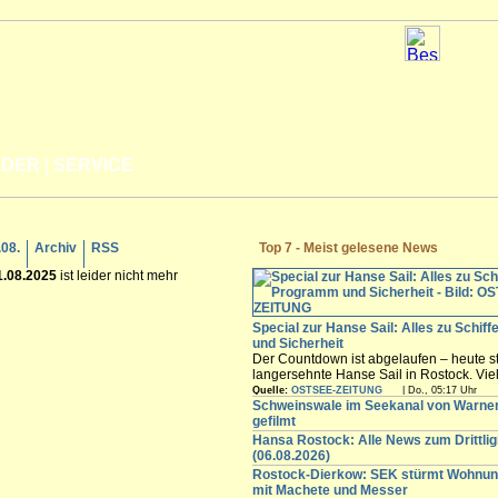
LDER
|
SERVICE
.08.
Archiv
RSS
Top 7 - Meist gelesene News
1.08.2025
ist leider nicht mehr
Special zur Hanse Sail: Alles zu Schif
und Sicherheit
Der Countdown ist abgelaufen – heute st
langersehnte Hanse Sail in Rostock. Vi
Besucher werden in den nächsten Tagen
Quelle:
OSTSEE-ZEITUNG
| Do., 05:17 Uhr
freuen sich auf die maritimen Angebote i
Schweinswale im Seekanal von Warn
Innenstadt,...
gefilmt
Hansa Rostock: Alle News zum Drittli
(06.08.2026)
Rostock-Dierkow: SEK stürmt Wohnun
mit Machete und Messer