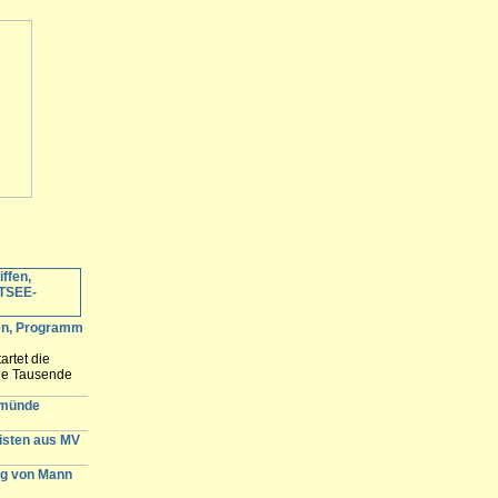
fen, Programm
artet die
ele Tausende
 erwartet und
n der
emünde
gisten aus MV
g von Mann