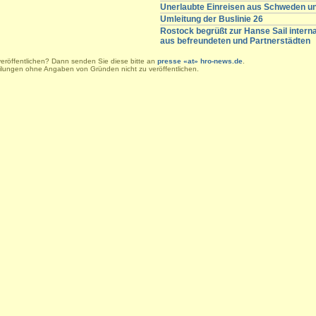
Unerlaubte Einreisen aus Schweden 
Umleitung der Buslinie 26
Rostock begrüßt zur Hanse Sail intern
aus befreundeten und Partnerstädten
veröffentlichen? Dann senden Sie diese bitte an
presse «at» hro-news.de
.
eilungen ohne Angaben von Gründen nicht zu veröffentlichen.