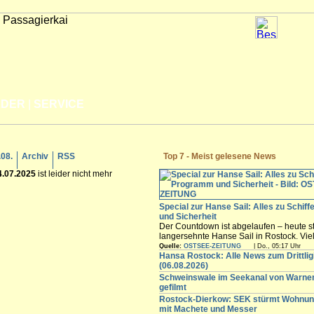
LDER
|
SERVICE
.08.
Archiv
RSS
Top 7 - Meist gelesene News
4.07.2025
ist leider nicht mehr
Special zur Hanse Sail: Alles zu Schif
und Sicherheit
Der Countdown ist abgelaufen – heute st
langersehnte Hanse Sail in Rostock. Vi
Besucher werden in den nächsten Tagen
Quelle:
OSTSEE-ZEITUNG
| Do., 05:17 Uhr
freuen sich auf die maritimen Angebote i
Hansa Rostock: Alle News zum Drittli
Innenstadt,...
(06.08.2026)
Schweinswale im Seekanal von Warn
gefilmt
Rostock-Dierkow: SEK stürmt Wohnun
mit Machete und Messer