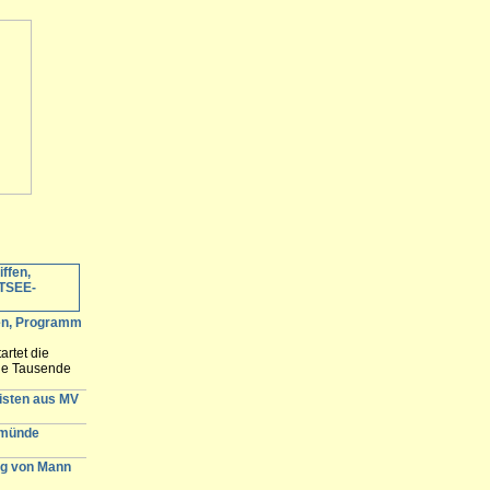
fen, Programm
artet die
ele Tausende
 erwartet und
n der
gisten aus MV
emünde
g von Mann