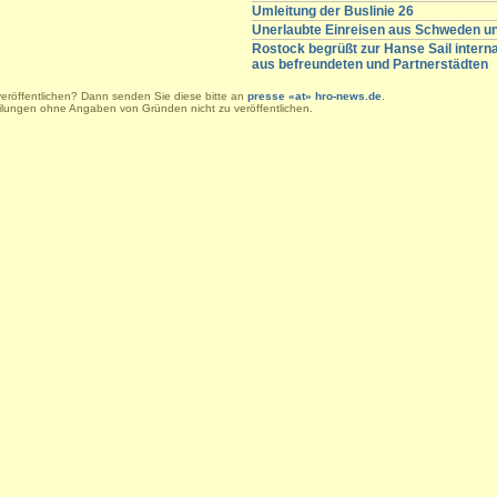
Umleitung der Buslinie 26
Unerlaubte Einreisen aus Schweden 
Rostock begrüßt zur Hanse Sail intern
aus befreundeten und Partnerstädten
veröffentlichen? Dann senden Sie diese bitte an
presse «at» hro-news.de
.
eilungen ohne Angaben von Gründen nicht zu veröffentlichen.